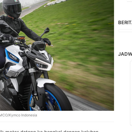
BERI
JADW
YMCO/Kymco Indonesia