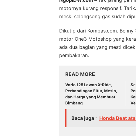
NgopiDW.com –
Tak jarang pemi
motornya kurang responsif. Tari
meski selongsong gas sudah dipun
Dikutip dari Kompas.com. Benny S
motor One3 Motoshop yang kerap
ada dua bagian yang mesti dicek j
pembakaran.
READ MORE
Vario 125 Lawan X-Ride,
Se
Perbandingan Fitur, Mesin,
Pe
dan Harga yang Membuat
Ke
Bimbang
Ver
Baca juga :
Honda Beat ata