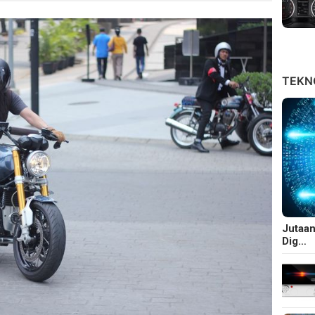
TEKNO
Jutaan
Dig…