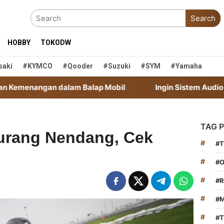
Search
HOBBY
TOKODW
saki
#KYMCO
#qooder
#suzuki
#SYM
#yamaha
dalam Balap Mobil
Ingin Sistem Audio Mobil Terbaik? C
TAG 
Kurang Nendang, Cek
#
#
#
#
#