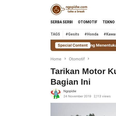
Skip
close
to
content
SERBA SERBI
OTOMOTIF
TEKNO
TAGS
#gesits
#honda
#kawa
Tekanan Ban: Faktor Krusial yang Menentukan Kemenangan 
Special Content
Home
Otomotif
Tarikan Motor 
Bagian Ini
Ngopidw
24 November 2019
2,113 views