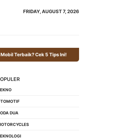
close
FRIDAY, AUGUST 7, 2026
ek 5 Tips Ini!
6 Kiat Penting untuk Merawat Sepeda M
POPULER
TEKNO
OTOMOTIF
RODA DUA
MOTORCYCLES
TEKNOLOGI