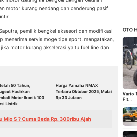
lik motor datang ke bengkel dengan keluhan
kan motor kurang nendang dan cenderung pasif
tir.
OTO H
aputra, pemilik bengkel aksesori dan modifikasi
 menerima servis moge tipe sport, mengatakan,
ika motor kurang akselerasi yaitu fuel line dan
telah 50 Tahun,
Harga Yamaha NMAX
ugeot Hadirkan
Terbaru Oktober 2025, Mulai
Vario 
mbali Motor Ikonik 103
Rp 33 Jutaan
Fit…
si Listrik
u Mio S ? Cuma Beda Rp. 300ribu Ajah