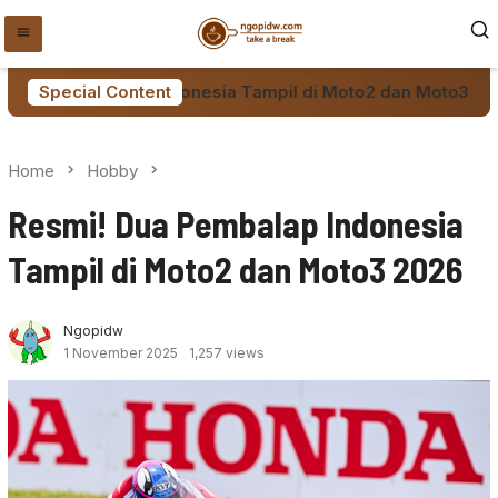
Skip
to
content
a Pembalap Indonesia Tampil di Moto2 dan Moto3 2026
Special Content
Home
Hobby
Resmi! Dua Pembalap Indonesia
Tampil di Moto2 dan Moto3 2026
Ngopidw
1 November 2025
1,257 views