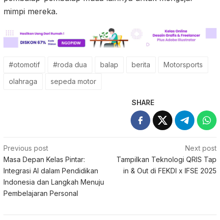
mimpi mereka.
#otomotif
#roda dua
balap
berita
Motorsports
olahraga
sepeda motor
SHARE
Post
Previous post
Next post
Masa Depan Kelas Pintar:
Tampilkan Teknologi QRIS Tap
navigation
Integrasi AI dalam Pendidikan
in & Out di FEKDI x IFSE 2025
Indonesia dan Langkah Menuju
Pembelajaran Personal