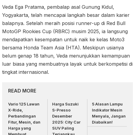
Veda Ega Pratama, pembalap asal Gunung Kidul,
Yogyakarta, telah mencapai langkah besar dalam karier
balapnya. Setelah meraih posisi runner-up di Red Bull
MotoGP Rookies Cup (RBRC) musim 2025, ia langsung
mendapatkan kesempatan untuk naik ke kelas Moto3
bersama Honda Team Asia (HTA). Meskipun usianya
belum genap 18 tahun, Veda menunjukkan kemampuan
luar biasa yang membuatnya layak untuk berkompetisi di
tingkat internasional.
READ MORE
Vario 125 Lawan
Harga Suzuki
5 Alasan Lampu
X-Ride,
S-Presso
Indikator Mesin
Perbandingan
Desember
Menyala, Jangan
Fitur, Mesin, dan
2025: City Car
Diabaikan!
Harga yang
SUV Paling
Membuat
Terjangkau